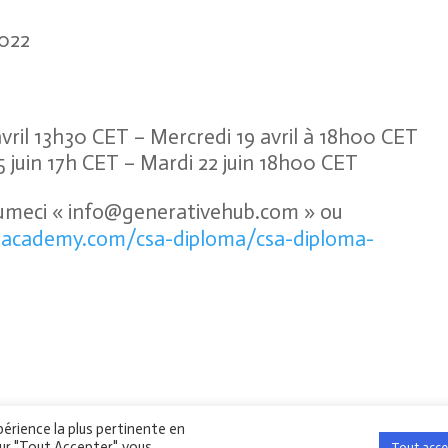
2022
vril 13h30 CET – Mercredi 19 avril à 18h00 CET
5 juin 17h CET – Mardi 22 juin 18h00 CET
sumeci « info@generativehub.com » ou
onacademy.com/csa-diploma/csa-diploma-
périence la plus pertinente en
ève
Neuchâtel
Berne
Zürich
ur "Tout Accepter", vous
Tout acce