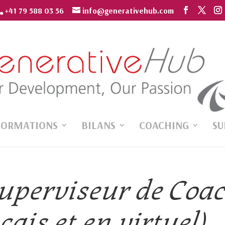
+41 79 588 03 56
info@generativehub.com
FORMATIONS
BILANS
COACHING
SU
uperviseur de Coa
ais et en virtuel)